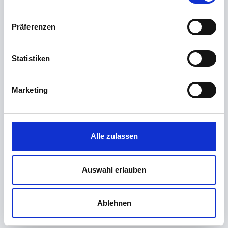
IT ist längst mehr als Programmieren und
Administrieren
Präferenzen
mehr erfahren
Statistiken
Management
Marketing
Für Patienten und Prozesse
mehr erfahren
Alle zulassen
Probentransport
Auswahl erlauben
Gekühlt, schnell und sicher!
Ablehnen
mehr erfahren