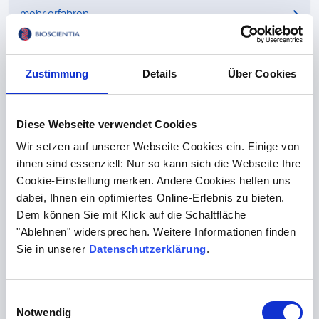
mehr erfahren
Labor
Zustimmung
Details
Über Cookies
Nur Notfälle lassen sich nicht planen
Diese Webseite verwendet Cookies
mehr erfahren
Wir setzen auf unserer Webseite Cookies ein. Einige von
ihnen sind essenziell: Nur so kann sich die Webseite Ihre
Hygiene
Cookie-Einstellung merken. Andere Cookies helfen uns
dabei, Ihnen ein optimiertes Online-Erlebnis zu bieten.
Wonach beurteilen Patienten eine Klinik?
Dem können Sie mit Klick auf die Schaltfläche
"Ablehnen" widersprechen. Weitere Informationen finden
Sie in unserer
mehr erfahren
Datenschutzerklärung
.
IT
Einwilligungsauswahl
Notwendig